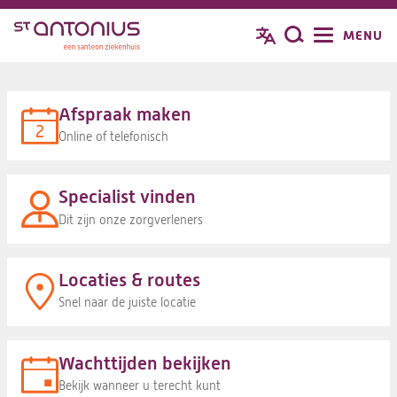
Overslaan
MENU
Jouw glimlach doet me goed
Zoeken
en
naar
de
inhoud
Afspraak maken
gaan
Online of telefonisch
Specialist vinden
Dit zijn onze zorgverleners
Locaties & routes
Snel naar de juiste locatie
Wachttijden bekijken
Bekijk wanneer u terecht kunt