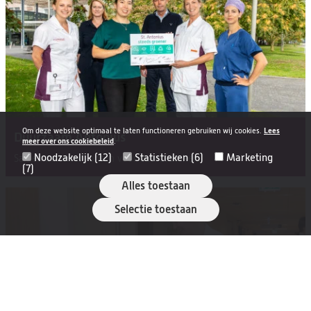
Om deze website optimaal te laten functioneren gebruiken wij cookies.
Lees
Duurzaam Antonius
meer over ons cookiebeleid
.
Noodzakelijk (12)
Statistieken (6)
Marketing
Samen zetten wij ons in voor duurzaamheid
(7)
Alles toestaan
Selectie toestaan