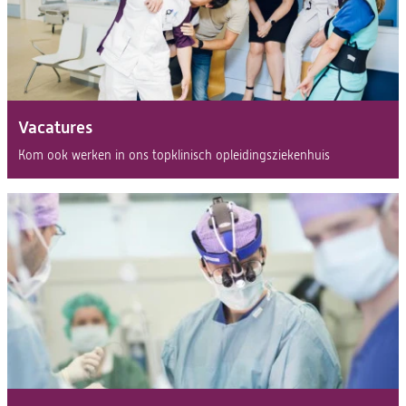
Vacatures
(opent
Kom ook werken in ons topklinisch opleidingsziekenhuis
in
een
nieuwe
tab)