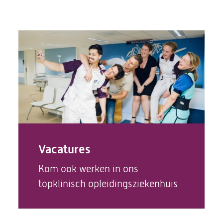
Vacatures
(opent
Kom ook werken in ons
in
topklinisch opleidingsziekenhuis
een
nieuwe
tab)