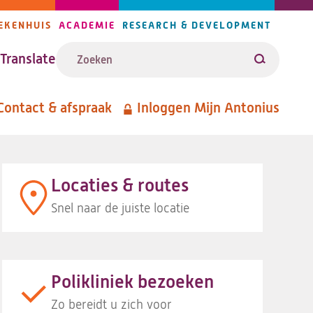
EKENHUIS
ACADEMIE
RESEARCH & DEVELOPMENT
ijlers
Zoeken
avigatie
Translate
Zoeken
Contact & afspraak
Inloggen Mijn Antonius
etanavigatie
Locaties & routes
Snel naar de juiste locatie
Polikliniek bezoeken
Zo bereidt u zich voor