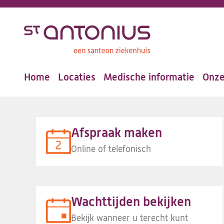
Overslaan
en
naar
de
Home
Locaties
Medische informatie
Onze
inhoud
Hoofdnavigatie
gaan
Afspraak maken
Online of telefonisch
Wachttijden bekijken
Bekijk wanneer u terecht kunt