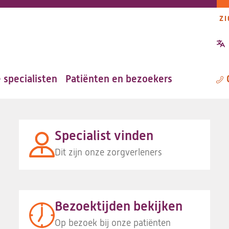
ZI
P
n
Jouw glimlach doet me goed
 specialisten
Patiënten en bezoekers
M
Specialist vinden
Dit zijn onze zorgverleners
Bezoektijden bekijken
Op bezoek bij onze patiënten