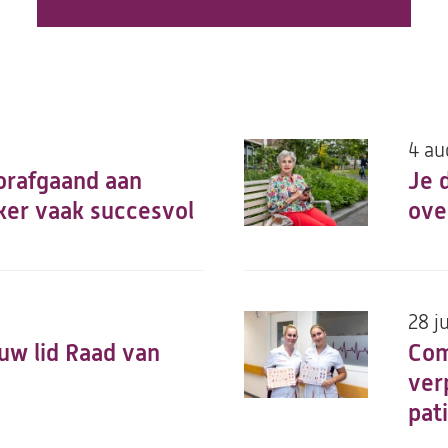
4 au
orafgaand aan
Je 
nker vaak succesvol
ove
28 j
uw lid Raad van
Com
ver
pat