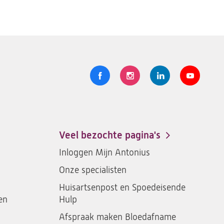
Volg
Logo
Logo
Logo
Logo
ons
St.
St.
St.
St.
Antonius
Antonius
Antonius
Antoniu
een
een
een
een
Veel bezochte pagina's
santeon
santeon
santeon
santeon
Inloggen Mijn Antonius
ziekenhuis
ziekenhuis
ziekenhuis
ziekenh
Onze specialisten
op
op
op
op
Facebook
Instagram
LinkedIn
Youtub
Huisartsenpost en Spoedeisende
en
Hulp
Afspraak maken Bloedafname