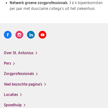
Netwerk groene zorgprofessionals
. 3 á 4 bijeenkomsten
per jaar met duurzame collega’s uit het ziekenhuis.
Volg
Logo
Logo
Logo
Logo
ons
St.
St.
St.
St.
Antonius
Antonius
Antonius
Antonius
Over St. Antonius
een
een
een
een
Footer-
santeon
santeon
santeon
santeon
menu
Pers
ziekenhuis
ziekenhuis
ziekenhuis
ziekenhuis
op
op
op
op
Zorgprofessionals
Facebook
Instagram
LinkedIn
Youtube
Veel bezochte pagina's
Locaties
Spoedhulp