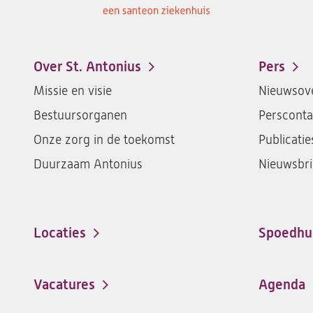
Over St. Antonius
Pers
Footer-
Missie en visie
Nieuwsove
menu
Bestuursorganen
Persconta
Onze zorg in de toekomst
Publicatie
Duurzaam Antonius
Nieuwsbri
Locaties
Spoedhu
Vacatures
Agenda
(opent