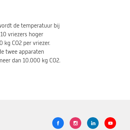
wordt de temperatuur bij
 10 vriezers hoger
0 kg CO2 per vriezer.
 de twee apparaten
 meer dan 10.000 kg CO2.
Volg
Logo
Logo
Logo
Logo