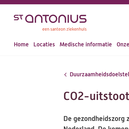
Overslaan
en
naar
de
Home
Locaties
Medische informatie
Onze
inhoud
Hoofdnavigatie
gaan
Duurzaamheidsdoelstel
CO2-uitstoo
De gezondheidszorg z