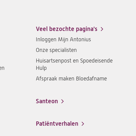
ons
St.
St.
St.
St.
Antonius
Antonius
Antonius
Antoniu
een
een
een
een
Veel bezochte pagina's
santeon
santeon
santeon
santeon
Inloggen Mijn Antonius
ziekenhuis
ziekenhuis
ziekenhuis
ziekenh
Onze specialisten
op
op
op
op
Facebook
Instagram
LinkedIn
Youtub
Huisartsenpost en Spoedeisende
en
Hulp
Afspraak maken Bloedafname
Santeon
(opent
in
een
Patiëntverhalen
nieuwe