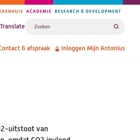
EKENHUIS
ACADEMIE
RESEARCH & DEVELOPMENT
ijlers
Zoeken
avigatie
Translate
Zoeken
Contact & afspraak
Inloggen Mijn Antonius
etanavigatie
2-uitstoot van