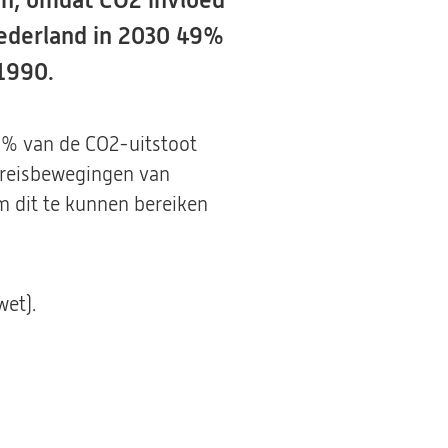
en, omdat CO2 invloed
Nederland in 2030 49%
1990.
0% van de CO2-uitstoot
 reisbewegingen van
m dit te kunnen bereiken
et).