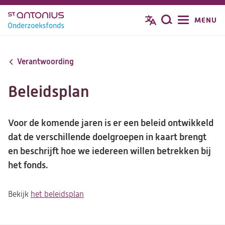
Overslaan
MENU
Zoeken
en
naar
de
Verantwoording
inhoud
gaan
Beleidsplan
Voor de komende jaren is er een beleid ontwikkeld
dat de verschillende doelgroepen in kaart brengt
en beschrijft hoe we iedereen willen betrekken bij
het fonds.
Bekijk
het beleidsplan
(opent
in
een