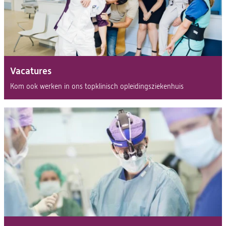
Vacatures
(opent
Kom ook werken in ons topklinisch opleidingsziekenhuis
in
een
nieuwe
tab)