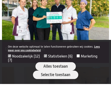
Om deze website optimaal te laten functioneren gebruiken wij cookies.
Lees
Duurzaam Antonius
meer over ons cookiebeleid
.
Noodzakelijk (12)
Statistieken (6)
Marketing
Samen zetten wij ons in voor duurzaamheid
(7)
Alles toestaan
Selectie toestaan