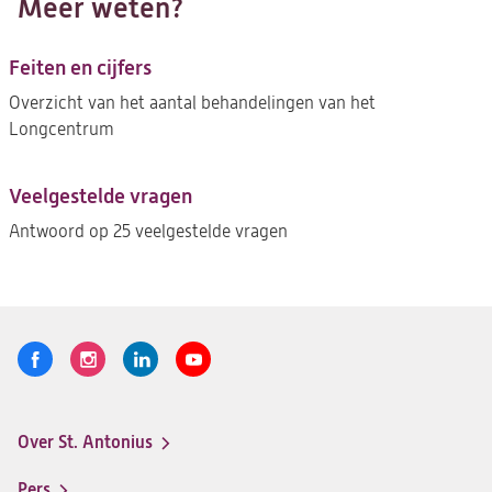
Meer weten?
Feiten en cijfers
Overzicht van het aantal behandelingen van het
Longcentrum
Veelgestelde vragen
Antwoord op 25 veelgestelde vragen
Volg
Logo
Logo
Logo
Logo
ons
St.
St.
St.
St.
Antonius
Antonius
Antonius
Antonius
Over St. Antonius
een
een
een
een
Footer-
santeon
santeon
santeon
santeon
menu
Pers