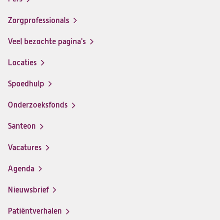
ziekenhuis
ziekenhuis
ziekenhuis
ziekenhuis
op
op
op
op
Zorgprofessionals
Facebook
Instagram
LinkedIn
Youtube
Veel bezochte pagina's
Locaties
Spoedhulp
Onderzoeksfonds
Santeon
(opent
in
Vacatures
(opent
een
in
nieuwe
Agenda
een
tab)
nieuwe
Nieuwsbrief
tab)
Patiëntverhalen