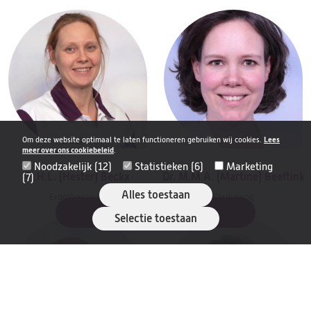
Om deze website optimaal te laten functioneren gebruiken wij cookies.
Lees
meer over ons cookiebeleid
.
Noodzakelijk (12)
Statistieken (6)
Marketing
H.H.L. (Hester) Beckx
Dr. M.M.A. (Martine) Beeftink
(7)
Alles toestaan
Ergotherapeut
Cardioloog
Filter resultaten
Selectie toestaan