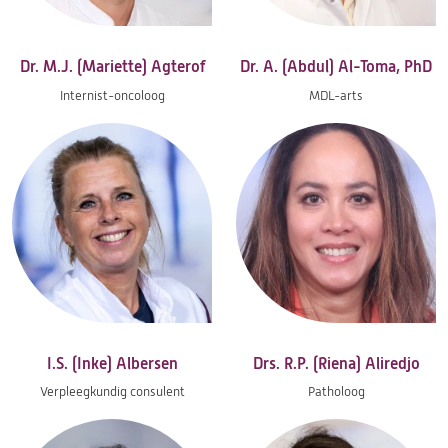
Dr. M.J. (Mariette) Agterof
Dr. A. (Abdul) Al-Toma, PhD
Internist-oncoloog
MDL-arts
I.S. (Inke) Albersen
Drs. R.P. (Riena) Aliredjo
Verpleegkundig consulent
Patholoog