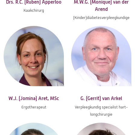
Drs. R.C. (Ruben) Apperloo
M.W.G. (Monique) van der
Arend
Kaakchirurg
(Kinder)diabetes­verpleegkundige
W.J. (Jomina) Aret, MSc
G. (Gerrit) van Arkel
Ergotherapeut
Verpleegkundig specialist hart-
longchirurgie