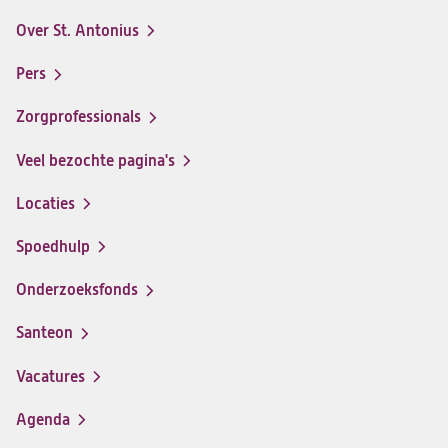
Antonius
Antonius
Antonius
Antonius
Over St. Antonius
een
een
een
een
Footer-
santeon
santeon
santeon
santeon
menu
Pers
ziekenhuis
ziekenhuis
ziekenhuis
ziekenhuis
op
op
op
op
Zorgprofessionals
Facebook
Instagram
LinkedIn
Youtube
Veel bezochte pagina's
Locaties
Spoedhulp
Onderzoeksfonds
Santeon
(opent
in
Vacatures
(opent
een
in
nieuwe
Agenda
een
tab)