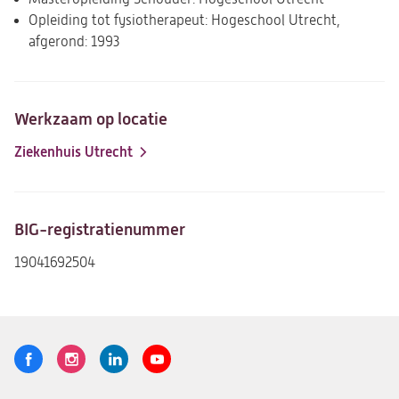
Opleiding tot fysiotherapeut: Hogeschool Utrecht,
afgerond: 1993
Werkzaam op locatie
Ziekenhuis Utrecht
BIG-registratienummer
19041692504
Volg
Logo
Logo
Logo
Logo
ons
St.
St.
St.
St.