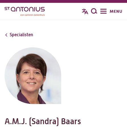
Overslaan
MENU
Zoeken
en
naar
de
Specialisten
inhoud
gaan
A.M.J. (Sandra) Baars