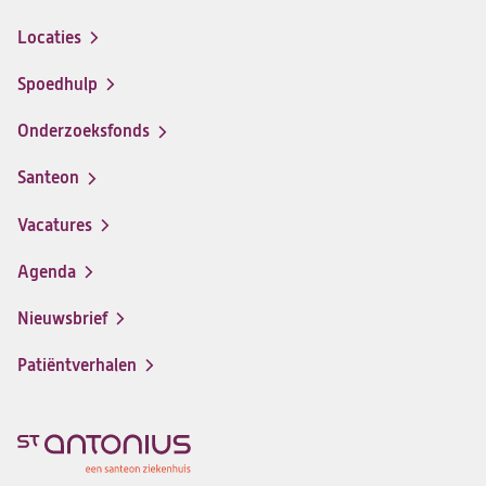
Locaties
Spoedhulp
Onderzoeksfonds
Santeon
(opent
in
Vacatures
(opent
een
in
nieuwe
Agenda
een
tab)
nieuwe
Nieuwsbrief
tab)
Patiëntverhalen