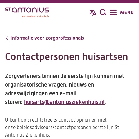
Overslaan
MENU
Zoeken
en
naar
de
Informatie voor zorgprofessionals
inhoud
gaan
Contactpersonen huisartsen
Zorgverleners binnen de eerste lijn kunnen met
organisatorische vragen, nieuws en
adreswijzigingen een e-mail
sturen:
huisarts@antoniusziekenhuis.nl
(opent
.
in
een
U kunt ook rechtstreeks contact opnemen met
nieuwe
onze beleidsadviseurs/contactpersonen eerste lijn St.
Antonius Ziekenhuis.
tab)