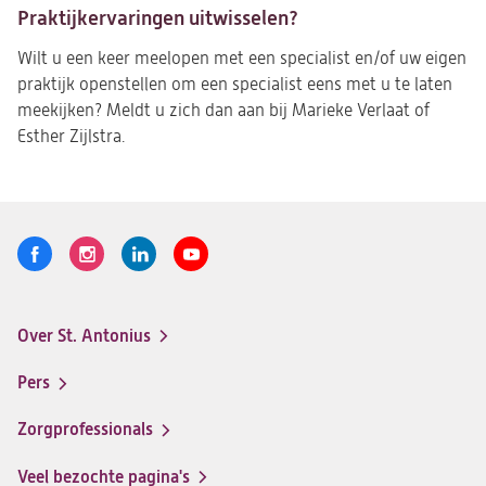
Praktijkervaringen uitwisselen?
Wilt u een keer meelopen met een specialist en/of uw eigen
praktijk openstellen om een specialist eens met u te laten
meekijken? Meldt u zich dan aan bij Marieke Verlaat of
Esther Zijlstra.
Volg
Logo
Logo
Logo
Logo
ons
St.
St.
St.
St.
Antonius
Antonius
Antonius
Antonius
Over St. Antonius
een
een
een
een
Footer-
santeon
santeon
santeon
santeon
menu
Pers
ziekenhuis
ziekenhuis
ziekenhuis
ziekenhuis
op
op
op
op
Zorgprofessionals
Facebook
Instagram
LinkedIn
Youtube
Veel bezochte pagina's