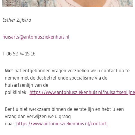
Esther Zijlstra
huisarts@antoniusziekenhuis.nl
(opent
in
een
T 06 52 74 15 16
nieuwe
tab)
Met patiëntgebonden vragen verzoeken we u contact op te
nemen met de desbetreffende specialisme via de
huisartsenlijn van de
polikliniek:
https://www.antoniusziekenhuis.nl/huisartsenlijn
Bent u niet werkzaam binnen de eerste lijn en hebt u een
vraag dan verwijzen we u graag
naar:
https://www.antoniusziekenhuis.nl/contact
.