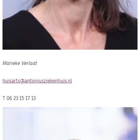
Marieke Verlaat
huisarts@antoniusziekenhuis.nl
(opent
in
een
T 06 23 15 17 13
nieuwe
tab)