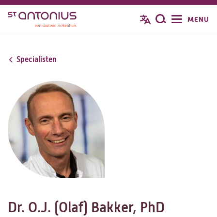
Overslaan
MENU
Zoeken
en
naar
de
Specialisten
inhoud
gaan
Dr. O.J. (Olaf) Bakker, PhD