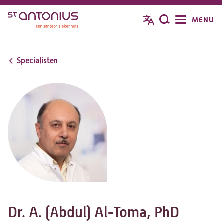
Overslaan
MENU
Zoeken
en
naar
de
Specialisten
inhoud
gaan
Dr. A. (Abdul) Al-Toma, PhD