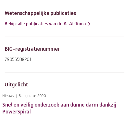
Wetenschappelijke publicaties
Bekijk alle publicaties van dr. A. Al-Toma
(opent
in
een
nieuwe
BIG-registratienummer
tab)
79056508201
Uitgelicht
Nieuws
6 augustus 2020
Snel en veilig onderzoek aan dunne darm dankzij
PowerSpiral