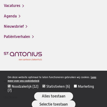
in
Vacatures
(opent
een
in
nieuwe
Agenda
een
tab)
nieuwe
Nieuwsbrief
tab)
Patiëntverhalen
Om deze website optimaal te laten functioneren gebruiken wij cookies.
Lees
meer over ons cookiebeleid
.
Privacy & veiligheid
Disclaimer
Noodzakelijk (12)
Statistieken (6)
Marketing
navigatie
Cookies
(7)
Alles toestaan
Disclaimer
Selectie toestaan