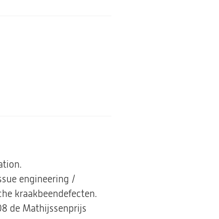
ation.
issue engineering /
sche kraakbeendefecten.
08 de Mathijssenprijs