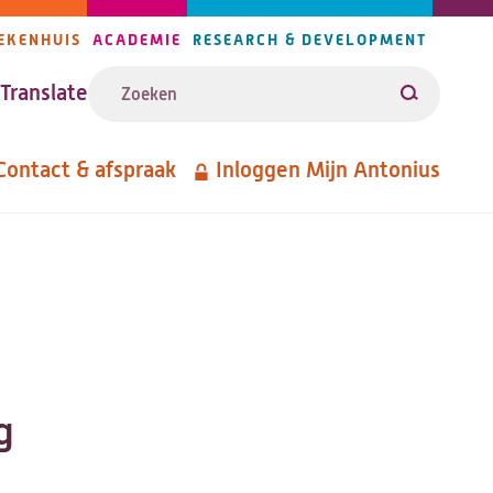
EKENHUIS
ACADEMIE
RESEARCH & DEVELOPMENT
ijlers
Zoeken
avigatie
Translate
Zoeken
Contact & afspraak
Inloggen Mijn Antonius
etanavigatie
g