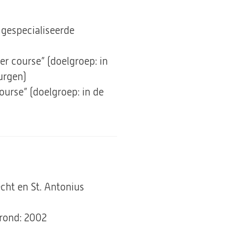
 gespecialiseerde
r course” (doelgroep: in
urgen)
urse” (doelgroep: in de
cht en St. Antonius
erond: 2002