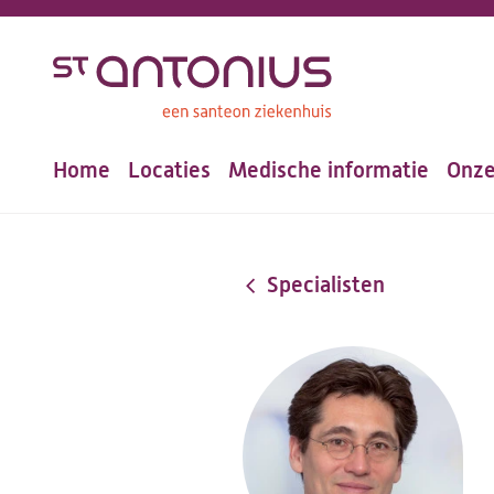
Overslaan
en
naar
de
Home
Locaties
Medische informatie
Onze
inhoud
Hoofdnavigatie
gaan
Specialisten