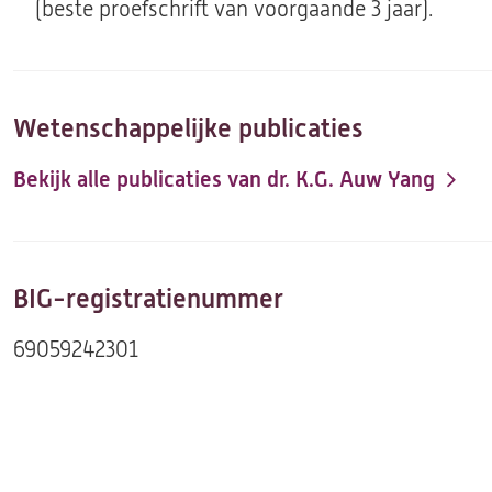
(beste proefschrift van voorgaande 3 jaar).
Wetenschappelijke publicaties
Bekijk alle publicaties van dr. K.G. Auw Yang
(opent
in
een
nieuwe
BIG-registratienummer
tab)
69059242301