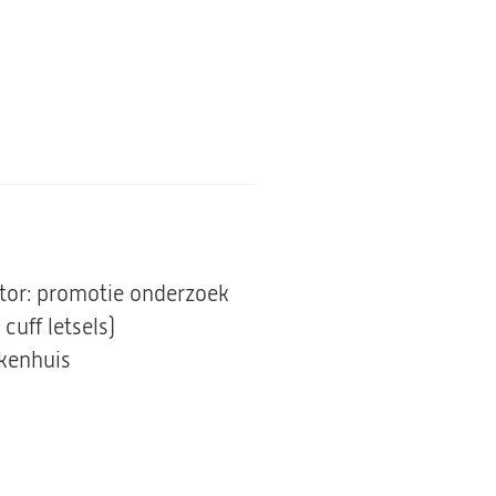
otor: promotie onderzoek
cuff letsels)
ekenhuis