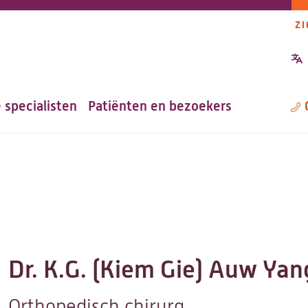
ZI
P
n
 specialisten
Patiënten en bezoekers
M
Dr. K.G. (Kiem Gie) Auw Yan
Orthopedisch chirurg