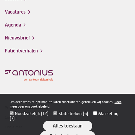
(opent
in
Vacatures
(opent
een
in
nieuwe
Agenda
een
tab)
nieuwe
Nieuwsbrief
tab)
Patiëntverhalen
Om deze website optimaal te laten functioneren gebruiken wij cookies.
Lees
meer over ons cookiebeleid
.
Privacy & veiligheid
Disclaimer
Noodzakelijk (12)
Statistieken (6)
Marketing
navigatie
Cookies
(7)
Alles toestaan
Disclaimer