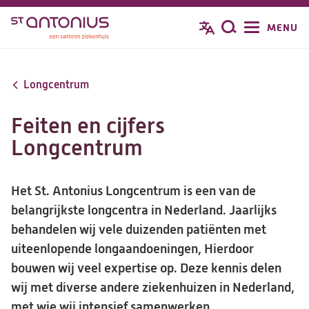
Overslaan
MENU
Zoeken
en
naar
de
Longcentrum
inhoud
gaan
Feiten en cijfers
Longcentrum
Het St. Antonius Longcentrum is een van de
belangrijkste longcentra in Nederland. Jaarlijks
behandelen wij vele duizenden patiënten met
uiteenlopende longaandoeningen, Hierdoor
bouwen wij veel expertise op. Deze kennis delen
wij met diverse andere ziekenhuizen in Nederland,
met wie wij intensief samenwerken.