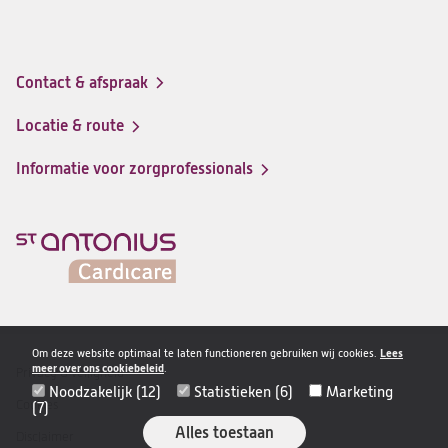
Contact & afspraak
Footer-
menu
Locatie & route
Informatie voor zorgprofessionals
Om deze website optimaal te laten functioneren gebruiken wij cookies.
Lees
meer over ons cookiebeleid
.
Privacy & veiligheid
Disclaimer
Noodzakelijk (12)
Statistieken (6)
Marketing
navigatie
Cookies
(7)
Alles toestaan
Disclaimer