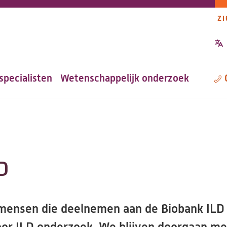
ZI
P
n
specialisten
Wetenschappelijk onderzoek
M
D
mensen die deelnemen aan de Biobank ILD st