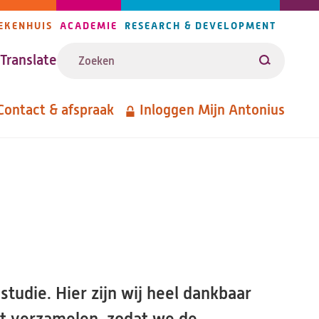
EKENHUIS
ACADEMIE
RESEARCH & DEVELOPMENT
ijlers
Zoeken
avigatie
Translate
Zoeken
Contact & afspraak
Inloggen Mijn Antonius
etanavigatie
udie. Hier zijn wij heel dankbaar