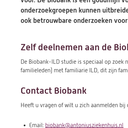
voor. De Biobank is een goudmijn v
onderzoekgroepen kunnen uitbreiden.
ook betrouwbare onderzoeken voor
Zelf deelnemen aan de Bio
De Biobank-ILD studie is speciaal op zoek 
familieleden) met familiarie ILD, dit zijn fa
Contact Biobank
Heeft u vragen of wilt u zich aanmelden bi
Email:
biobank@antoniusziekenhuis.nl
(