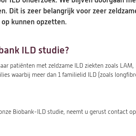
oor ILD onderzoek. We blijven doorgaan m
 Dit is zeer belangrijk voor zeer zeldzame
 op kunnen opzetten.
bank ILD studie?
naar patiënten met zeldzame ILD ziekten zoals LAM, 
milies waarbij meer dan 1 familielid ILD (zoals longf
j onze Biobank-ILD studie, neemt u gerust contact o
opent