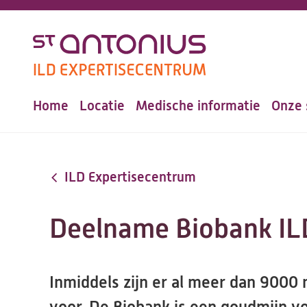
Overslaan
en
naar
de
Home
Locatie
Medische informatie
Onze 
inhoud
Hoofdnavigatie
gaan
ILD Expertisecentrum
Deelname Biobank IL
Inmiddels zijn er al meer dan 9000 