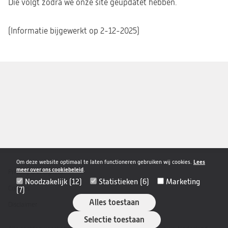
Die volgt zodra we onze site geüpdatet hebben.
(Informatie bijgewerkt op 2-12-2025)
Om deze website optimaal te laten functioneren gebruiken wij cookies.
Lees
meer over ons cookiebeleid
.
Privacy & veiligheid
Disclaimer
Noodzakelijk (12)
Statistieken (6)
Marketing
navigatie
Cookies
(7)
Alles toestaan
Disclaimer
Selectie toestaan