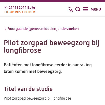
Overslaan
MENU
Zoeken
en
naar
de
Voorgaande (geneesmiddelen)onderzoeken
inhoud
gaan
Pilot zorgpad beweegzorg bij
longfibrose
Patiënten met longfibrose eerder in aanraking
laten komen met beweegzorg.
Titel van de studie
Pilot zorgpad beweegzorg bij longfibrose