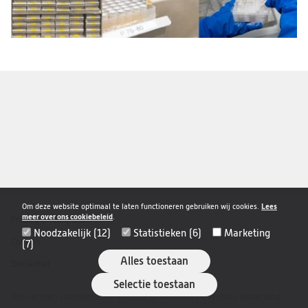
Om deze website optimaal te laten functioneren gebruiken wij cookies.
Lees
meer over ons cookiebeleid
.
Privacy & veiligheid
Disclaimer
Noodzakelijk (12)
Statistieken (6)
Marketing
navigatie
Cookies
(7)
Alles toestaan
Disclaimer
Selectie toestaan
Alle rechten voorbehouden © 2026 St. Antonius Ziekenhuis, Nederland