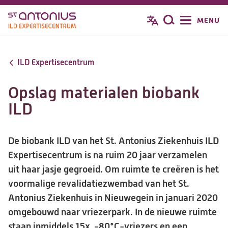
Overslaan
MENU
Zoeken
en
naar
de
ILD Expertisecentrum
inhoud
gaan
Opslag materialen biobank
ILD
De biobank ILD van het St. Antonius Ziekenhuis ILD
Expertisecentrum is na ruim 20 jaar verzamelen
uit haar jasje gegroeid. Om ruimte te creëren is het
voormalige revalidatiezwembad van het St.
Antonius Ziekenhuis in Nieuwegein in januari 2020
omgebouwd naar vriezerpark. In de nieuwe ruimte
staan inmiddels 15x -80°C-vriezers en een