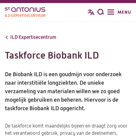
Overslaan
MENU
Zoeken
en
naar
de
ILD Expertisecentrum
inhoud
gaan
Taskforce Biobank ILD
De Biobank ILD is een goudmijn voor onderzoek
naar interstitiële longziekten. De unieke
verzameling van materialen willen we zo goed
mogelijk gebruiken en beheren. Hiervoor is de
taskforce Biobank ILD opgericht.
De taskforce komt maandelijks bijeen en draagt zorg voor
het verantwoord gebruik, privacy van de deelnemers,