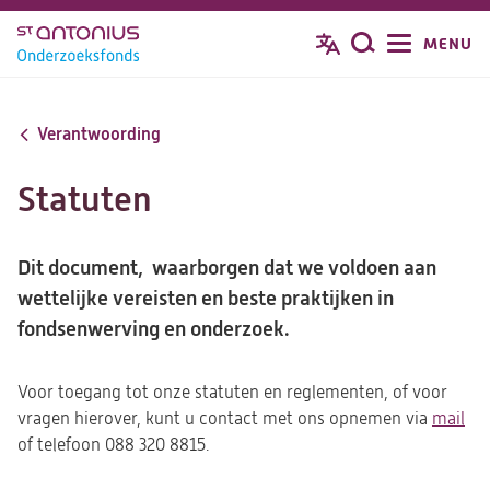
Overslaan
MENU
Zoeken
en
naar
de
Verantwoording
inhoud
gaan
Statuten
Dit document, waarborgen dat we voldoen aan
wettelijke vereisten en beste praktijken in
fondsenwerving en onderzoek.
Voor toegang tot onze statuten en reglementen, of voor
vragen hierover, kunt u contact met ons opnemen via
mail
(op
of telefoon 088 320 8815.
in
ee