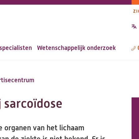
ZI
P
n
specialisten
Wetenschappelijk onderzoek
M
rtisecentrum
 sarcoïdose
lle organen van het lichaam