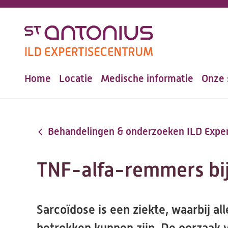
Overslaan
en
naar
de
Home
Locatie
Medische informatie
Onze 
inhoud
Hoofdnavigatie
gaan
Behandelingen & onderzoeken ILD Expe
TNF-alfa-remmers bij
Sarcoïdose is een ziekte, waarbij a