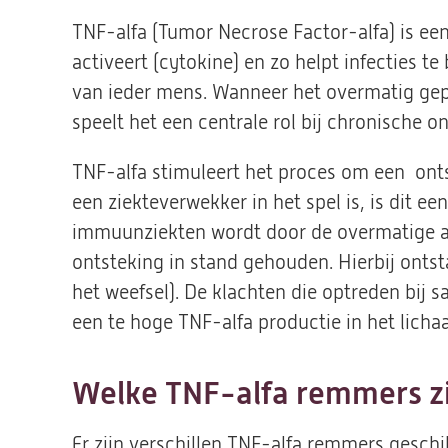
TNF-alfa (Tumor Necrose Factor-alfa) is een
activeert (cytokine) en zo helpt infecties te
van ieder mens. Wanneer het overmatig gepr
speelt het een centrale rol bij chronische o
TNF-alfa stimuleert het proces om een onts
een ziekteverwekker in het spel is, is dit ee
immuunziekten wordt door de overmatige 
ontsteking in stand gehouden. Hierbij onts
het weefsel). De klachten die optreden bij s
een te hoge TNF-alfa productie in het licha
Welke TNF-alfa remmers zi
Er zijn verschillen TNF-alfa remmers gesch