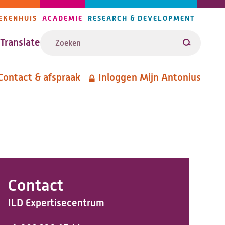
EKENHUIS
ACADEMIE
RESEARCH & DEVELOPMENT
ijlers
Zoeken
avigatie
Translate
Zoeken
Contact & afspraak
Inloggen Mijn Antonius
etanavigatie
Contact
ILD Expertisecentrum