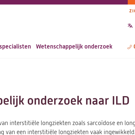
ZI
P
n
specialisten
Wetenschappelijk onderzoek
M
lijk onderzoek naar ILD
an interstitiële longziekten zoals sarcoïdose en lon
g van een interstitiële longziekten vaak ingewikkel