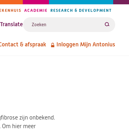
EKENHUIS
ACADEMIE
RESEARCH & DEVELOPMENT
ijlers
Zoeken
avigatie
Translate
Zoeken
Contact & afspraak
Inloggen Mijn Antonius
etanavigatie
gfibrose zijn onbekend.
d. Om hier meer