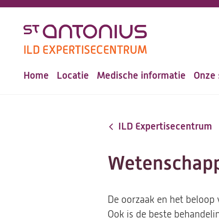
Overslaan
en
naar
de
Home
Locatie
Medische informatie
Onze 
inhoud
Hoofdnavigatie
gaan
ILD Expertisecentrum
Wetenschappe
De oorzaak en het beloop v
Ook is de beste behandelin