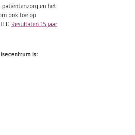
t patiëntenzorg en het
rom ook toe op
e ILD
Resultaten 15 jaar
isecentrum is: