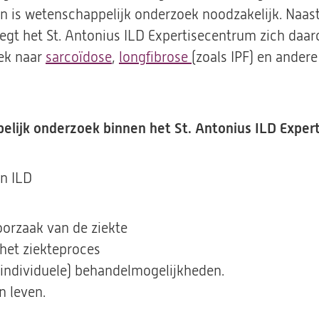
gen is wetenschappelijk onderzoek noodzakelijk. Naas
legt het St. Antonius ILD Expertisecentrum zich daa
ek naar
sarcoïdose
,
longfibrose
(opent
(zoals IPF) en ander
in
een
nieuwe
lijk onderzoek binnen het St. Antonius ILD Expert
tab)
n ILD
orzaak van de ziekte
 het ziekteproces
 individuele) behandelmogelijkheden.
n leven.