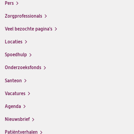
menu
Pers
ziekenhuis
ziekenhuis
ziekenhuis
ziekenhuis
op
op
op
op
Zorgprofessionals
Facebook
Instagram
LinkedIn
Youtube
Veel bezochte pagina's
Locaties
Spoedhulp
Onderzoeksfonds
Santeon
(opent
in
Vacatures
(opent
een
in
nieuwe
Agenda
een
tab)
nieuwe
Nieuwsbrief
tab)
Patiëntverhalen