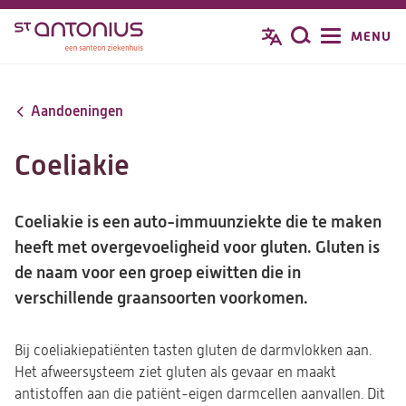
Overslaan
MENU
Zoeken
en
naar
de
Aandoeningen
inhoud
gaan
Coeliakie
Coeliakie is een auto-immuunziekte die te maken
heeft met overgevoeligheid voor gluten. Gluten is
de naam voor een groep eiwitten die in
verschillende graansoorten voorkomen.
Bij coeliakiepatiënten tasten gluten de darmvlokken aan.
Het afweersysteem ziet gluten als gevaar en maakt
antistoffen aan die patiënt-eigen darmcellen aanvallen. Dit