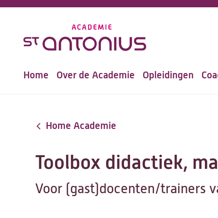
Overslaan
en
naar
de
Home
Over de Academie
Opleidingen
Coa
inhoud
Hoofdnavigatie
gaan
Home Academie
Toolbox didactiek, ma
Voor (gast)docenten/trainers v