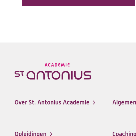
Over St. Antonius Academie
Algemen
Footer-
menu
Opleidingen
Coachin