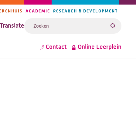
EKENHUIS
ACADEMIE
RESEARCH & DEVELOPMENT
ijlers
Zoeken
avigatie
Translate
Zoeken
Contact
Online Leerplein
Metanavigatie
(opent
in
een
nieuwe
tab)