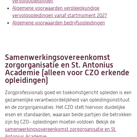
vervolgopleidingen
(opent
Algemene voorwaarden verpleegkundige
in
vervolgopleidingen vanaf startmoment 2027
een
(opent
Algemene voorwaarden bedrijfsopleidingen
nieuwe
(opent
in
tab)
in
een
een
nieuwe
nieuwe
tab)
tab)
Samenwerkingsovereenkomst
zorgorganisatie en St. Antonius
Academie (alleen voor CZO erkende
opleidingen)
Zorgprofessionals goed en toekomstgericht opleiden is een
gezamenlijke verantwoordelijkheid van opleidingsinstituut
en de zorgorganisaties. Het CZO stelt hiervoor duidelijke
eisen en standaarden, waaraan beide partijen die betrokken
zijn bij CZO- opleidingen moeten voldoen. Bekijk de
samenwerkingsovereenkomst zorgorganisatie en St.
Antonius Academie
(opent
.