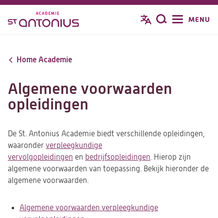
Overslaan
MENU
Zoeken
en
naar
de
Home Academie
inhoud
gaan
Algemene voorwaarden
opleidingen
De St. Antonius Academie biedt verschillende opleidingen,
waaronder
verpleegkundige
vervolgopleidingen
en
bedrijfsopleidingen
. Hierop zijn
algemene voorwaarden van toepassing. Bekijk hieronder de
algemene voorwaarden.
Algemene voorwaarden verpleegkundige