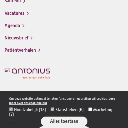
Santeon
(opent
in
Vacatures
(opent
een
in
nieuwe
Agenda
een
tab)
nieuwe
Nieuwsbrief
tab)
Patiëntverhalen
Om deze website optimaal te laten functioneren gebruiken wij cookies.
Lees
meer over ons cookiebeleid
.
Privacy & veiligheid
Disclaimer
Noodzakelijk (12)
Statistieken (6)
Marketing
navigatie
Cookies
(7)
Alles toestaan
Disclaimer