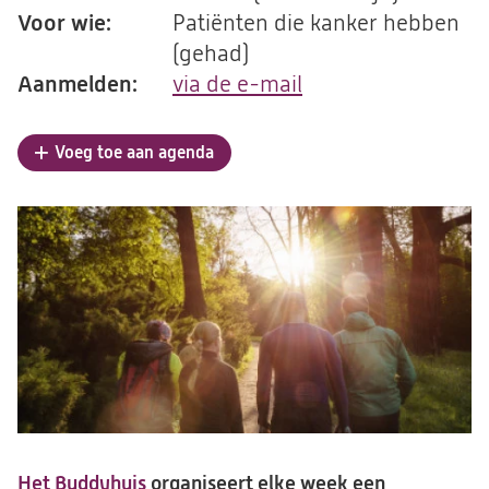
Voor wie:
Patiënten die kanker hebben
(gehad)
Aanmelden:
via de e-mail
(opent
in
een
Voeg toe aan agenda
nieuwe
tab)
Het Buddyhuis
organiseert elke week een