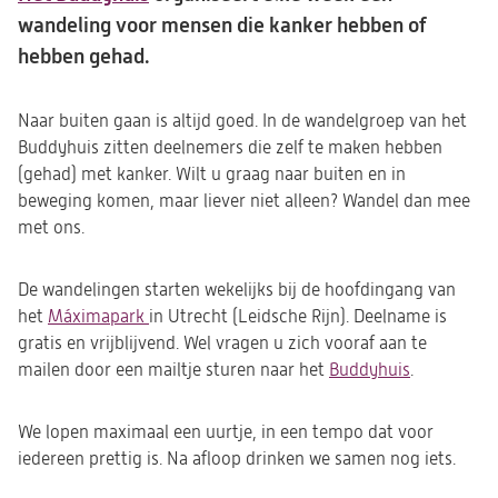
wandeling voor mensen die kanker hebben of
hebben gehad.
Naar buiten gaan is altijd goed. In de wandelgroep van het
Buddyhuis zitten deelnemers die zelf te maken hebben
(gehad) met kanker. Wilt u graag naar buiten en in
beweging komen, maar liever niet alleen? Wandel dan mee
met ons.
De wandelingen starten wekelijks bij de hoofdingang van
het
Máximapark
(opent
in Utrecht (Leidsche Rijn). Deelname is
gratis en vrijblijvend.
in
Wel vragen u zich vooraf aan te
mailen door een mailtje sturen naar het
een
Buddyhuis
(opent
.
nieuwe
in
tab)
een
We lopen maximaal een uurtje, in een tempo dat voor
nieuwe
iedereen prettig is. Na afloop drinken we samen nog iets.
tab)