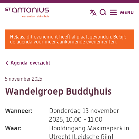
Overslaan
MENU
Zoeken
en
naar
de
warning
Helaas, dit evenement heeft al plaatsgevonden. Bekijk
inhoud
message
de agenda voor meer aankomende evenementen.
gaan
Agenda-overzicht
5 november 2025
Wandelgroep Buddyhuis
Wanneer:
Donderdag 13 november
2025, 10.00 - 11.00
Waar:
Hoofdingang Máximapark in
Utrecht (Leidsche Rijn)