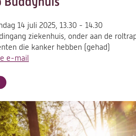
 Buddyhuis
dag 14 juli 2025, 13.30 - 14.30
dingang ziekenhuis, onder aan de roltra
ënten die kanker hebben (gehad)
de e-mail
(opent
in
een
a
nieuwe
tab)