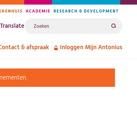
EKENHUIS
ACADEMIE
RESEARCH & DEVELOPMENT
ijlers
Zoeken
avigatie
Translate
Zoeken
Contact & afspraak
Inloggen Mijn Antonius
etanavigatie
enementen.