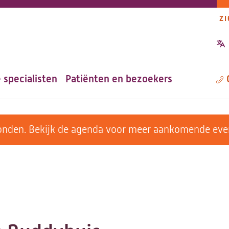
ZI
P
n
 specialisten
Patiënten en bezoekers
M
evonden. Bekijk de agenda voor meer aankomende ev