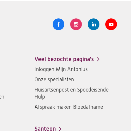
Volg
Logo
Logo
Logo
Logo
ons
St.
St.
St.
St.
Antonius
Antonius
Antonius
Antoniu
een
een
een
een
Veel bezochte pagina's
santeon
santeon
santeon
santeon
Inloggen Mijn Antonius
ziekenhuis
ziekenhuis
ziekenhuis
ziekenh
Onze specialisten
op
op
op
op
Facebook
Instagram
LinkedIn
Youtub
Huisartsenpost en Spoedeisende
en
Hulp
Afspraak maken Bloedafname
Santeon