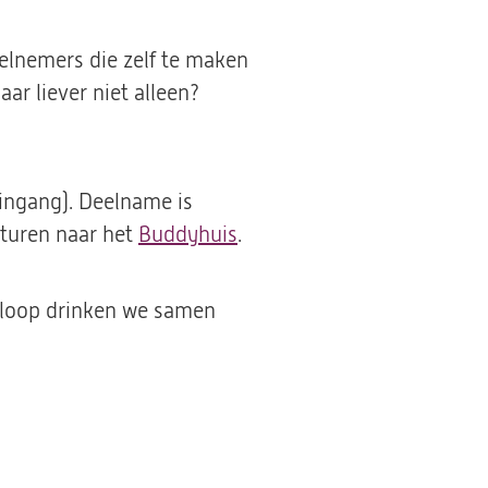
eelnemers die zelf te maken
r liever niet alleen?
dingang). Deelname is
sturen naar het
Buddyhuis
(opent
.
in
een
afloop drinken we samen
nieuwe
tab)