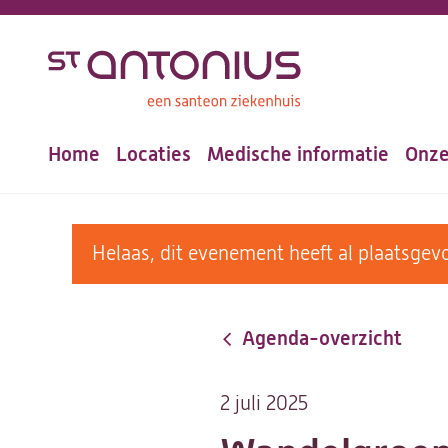
Overslaan
en
naar
de
Home
Locaties
Medische informatie
Onze
inhoud
Hoofdnavigatie
gaan
warning
Helaas, dit evenement heeft al plaatsg
message
Agenda-overzicht
2 juli 2025