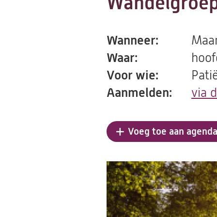
Wandelgroep
Wanneer:
Maan
Waar:
hoof
Voor wie:
Pati
Aanmelden:
via 
Voeg toe aan agend