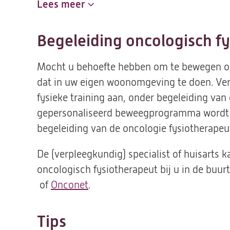
Lees meer
Begeleiding oncologisch f
Mocht u behoefte hebben om te bewegen on
dat in uw eigen woonomgeving te doen. Vers
fysieke training aan, onder begeleiding van
gepersonaliseerd beweegprogramma wordt 
begeleiding van de oncologie fysiotherapeu
De (verpleegkundig) specialist of huisarts 
oncologisch fysiotherapeut bij u in de buur
(opent
of
Onconet
(opent
.
in
in
een
een
Tips