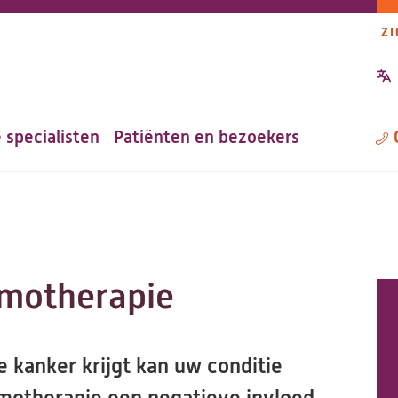
ZI
P
n
 specialisten
Patiënten en bezoekers
M
emotherapie
 kanker krijgt kan uw conditie