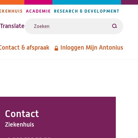
EKENHUIS
ACADEMIE
RESEARCH & DEVELOPMENT
ijlers
Zoeken
avigatie
Translate
Zoeken
Contact & afspraak
Inloggen Mijn Antonius
etanavigatie
Contact
Ziekenhuis