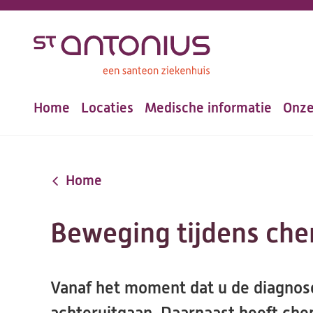
Overslaan
en
naar
de
Home
Locaties
Medische informatie
Onze
inhoud
Hoofdnavigatie
gaan
Home
Beweging tijdens ch
Vanaf het moment dat u de diagnose