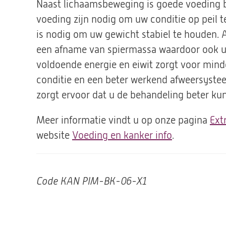
Naast lichaamsbeweging is goede voeding be
voeding zijn nodig om uw conditie op peil 
is nodig om uw gewicht stabiel te houden. A
een afname van spiermassa waardoor ook uw
voldoende energie en eiwit zorgt voor mind
conditie en een beter werkend afweersysteem
zorgt ervoor dat u de behandeling beter ku
Meer informatie vindt u op onze pagina
Ext
website
Voeding en kanker info
(opent
.
in
een
nieuwe
Code
KAN PIM-BK-06-X1
tab)