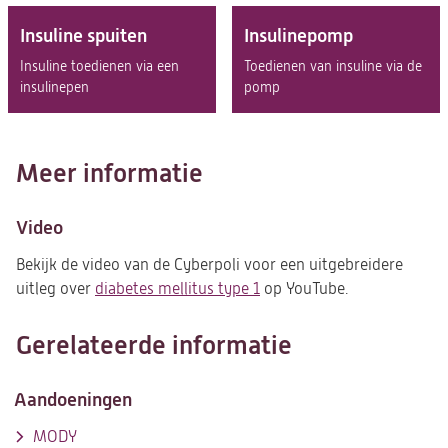
Insuline spuiten
Insulinepomp
Insuline toedienen via een
Toedienen van insuline via de
insulinepen
pomp
Meer informatie
Video
Bekijk de video van de Cyberpoli voor een uitgebreidere
uitleg over
diabetes mellitus type 1
(opent
op YouTube.
in
een
Gerelateerde informatie
nieuwe
tab)
Aandoeningen
MODY