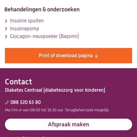
Behandelingen & onderzoeken
Insuline spuiten
Insulinepomp
Glucagon-neuspoeder (Baqsimi)
Print of download pagina
Contact
Diabetes Centraal (diabeteszorg voor kinderen)
088 320 63 80
Ma t/m vr van 08.00 tot 16.30 uur. Terugbelverzoek mogelijk.
Afspraak maken