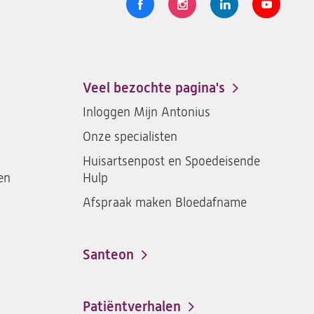
Volg
Logo
Logo
Logo
Logo
ons
St.
St.
St.
St.
Antonius
Antonius
Antonius
Antoniu
een
een
een
een
Veel bezochte pagina's
santeon
santeon
santeon
santeon
Inloggen Mijn Antonius
ziekenhuis
ziekenhuis
ziekenhuis
ziekenh
Onze specialisten
op
op
op
op
Facebook
Instagram
LinkedIn
Youtub
Huisartsenpost en Spoedeisende
en
Hulp
Afspraak maken Bloedafname
Santeon
(opent
in
een
Patiëntverhalen