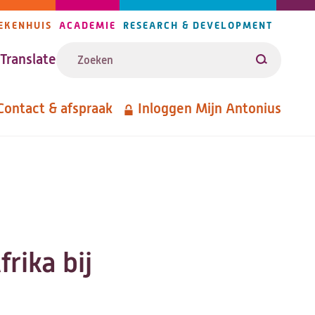
EKENHUIS
ACADEMIE
RESEARCH & DEVELOPMENT
ijlers
Zoeken
avigatie
Translate
Zoeken
Contact & afspraak
Inloggen Mijn Antonius
etanavigatie
rika bij