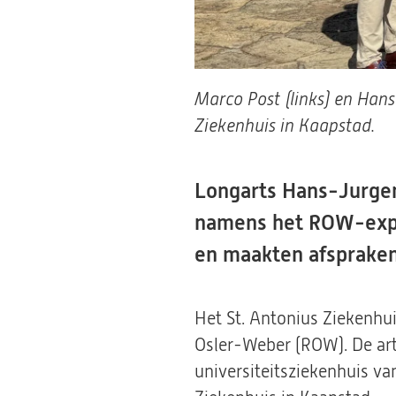
Marco Post (links) en Han
Ziekenhuis in Kaapstad.
Longarts Hans-Jurge
namens het ROW-exper
en maakten afsprake
Het St. Antonius Ziekenhui
Osler-Weber (ROW). De art
universiteitsziekenhuis v