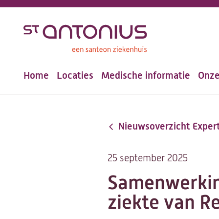
Overslaan
en
naar
de
Home
Locaties
Medische informatie
Onze
inhoud
Hoofdnavigatie
gaan
Nieuwsoverzicht Expe
25 september 2025
Samenwerking
ziekte van R