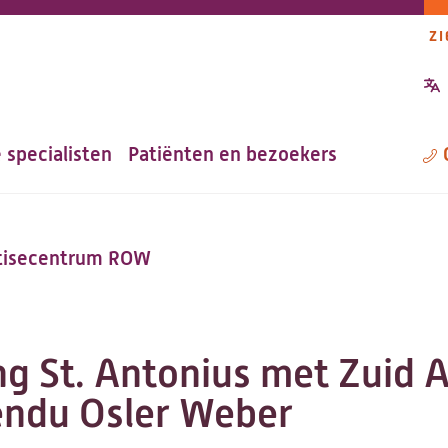
ZI
P
n
 specialisten
Patiënten en bezoekers
M
rtisecentrum ROW
 St. Antonius met Zuid Af
endu Osler Weber