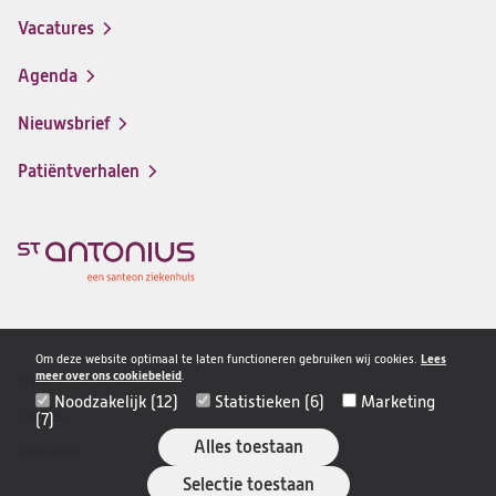
in
Vacatures
(opent
een
in
nieuwe
Agenda
een
tab)
nieuwe
Nieuwsbrief
tab)
Patiëntverhalen
Om deze website optimaal te laten functioneren gebruiken wij cookies.
Lees
meer over ons cookiebeleid
.
Privacy & veiligheid
Disclaimer
Noodzakelijk (12)
Statistieken (6)
Marketing
navigatie
Cookies
(7)
Alles toestaan
Disclaimer
Selectie toestaan