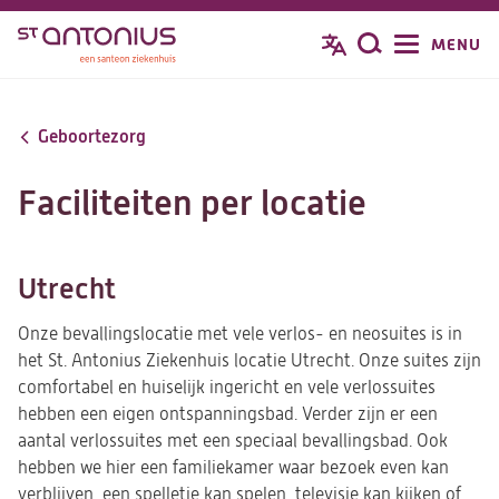
Overslaan
MENU
Zoeken
en
naar
de
Geboortezorg
inhoud
gaan
Faciliteiten per locatie
Utrecht
Onze bevallingslocatie met vele verlos- en neosuites is in
het St. Antonius Ziekenhuis locatie Utrecht. Onze suites zijn
comfortabel en huiselijk ingericht en vele verlossuites
hebben een eigen ontspanningsbad. Verder zijn er een
aantal verlossuites met een speciaal bevallingsbad. Ook
hebben we hier een familiekamer waar bezoek even kan
verblijven, een spelletje kan spelen, televisie kan kijken of