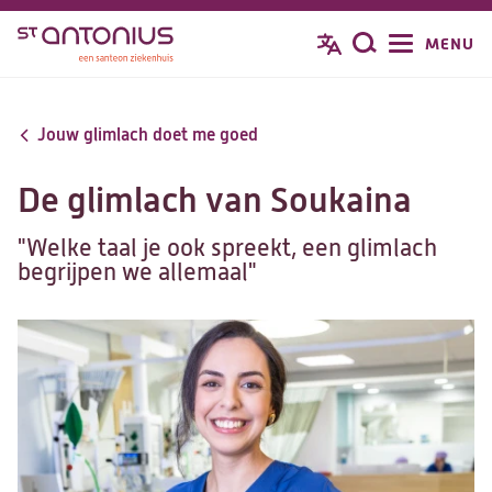
Overslaan
MENU
Zoeken
en
naar
de
Jouw glimlach doet me goed
inhoud
gaan
De glimlach van Soukaina
"Welke taal je ook spreekt, een glimlach
begrijpen we allemaal"