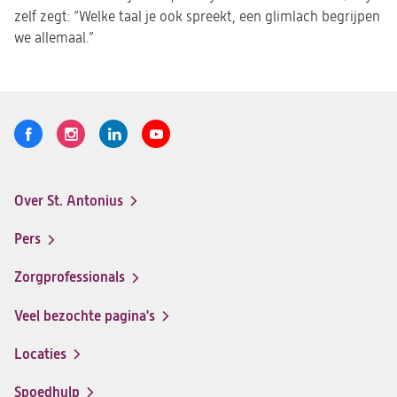
zelf zegt: “Welke taal je ook spreekt, een glimlach begrijpen
we allemaal.”
Volg
Logo
Logo
Logo
Logo
ons
St.
St.
St.
St.
Antonius
Antonius
Antonius
Antonius
Over St. Antonius
een
een
een
een
Footer-
santeon
santeon
santeon
santeon
menu
Pers
ziekenhuis
ziekenhuis
ziekenhuis
ziekenhuis
op
op
op
op
Zorgprofessionals
Facebook
Instagram
LinkedIn
Youtube
Veel bezochte pagina's
Locaties
Spoedhulp