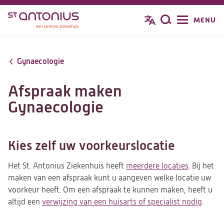
Overslaan
MENU
Zoeken
en
naar
de
Gynaecologie
inhoud
gaan
Afspraak maken
Gynaecologie
Kies zelf uw voorkeurslocatie
Het St. Antonius Ziekenhuis heeft
meerdere locaties
. Bij het
maken van een afspraak kunt u aangeven welke locatie uw
voorkeur heeft. Om een afspraak te kunnen maken, heeft u
altijd een
verwijzing van een huisarts of specialist nodig
.