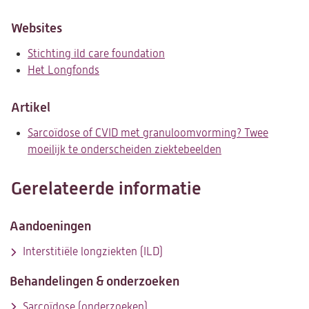
een
in
nieuwe
een
Websites
tab)
nieuwe
Stichting ild care foundation
(opent
tab)
Het Longfonds
(opent
in
in
een
een
nieuwe
Artikel
nieuwe
tab)
Sarcoïdose of CVID met granuloomvorming? Twee
tab)
moeilijk te onderscheiden ziektebeelden
(opent
in
een
Gerelateerde informatie
nieuwe
tab)
Aandoeningen
Interstitiële longziekten (ILD)
Behandelingen & onderzoeken
Sarcoïdose (onderzoeken)