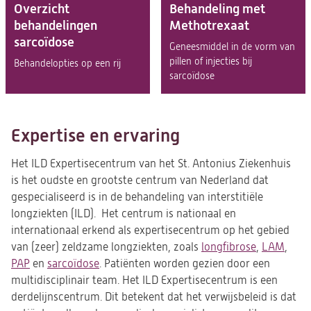
Overzicht
Behandeling met
behandelingen
Methotrexaat
sarcoïdose
Geneesmiddel in de vorm van
pillen of injecties bij
Behandelopties op een rij
sarcoïdose
Expertise en ervaring
Het ILD Expertisecentrum van het St. Antonius Ziekenhuis
is het oudste en grootste centrum van Nederland dat
gespecialiseerd is in de behandeling van interstitiële
longziekten (ILD). Het centrum is nationaal en
internationaal erkend als expertisecentrum op het gebied
van (zeer) zeldzame longziekten, zoals
longfibrose
,
LAM
,
PAP
en
sarcoïdose
. Patiënten worden gezien door een
multidisciplinair team. Het ILD Expertisecentrum is een
derdelijnscentrum. Dit betekent dat het verwijsbeleid is dat