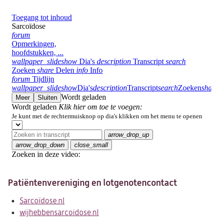
Patiëntenvereniging en lotgenotencontact
Sarcoïdose.nl
(opent
wijhebbensarcoidose.nl
in
(opent