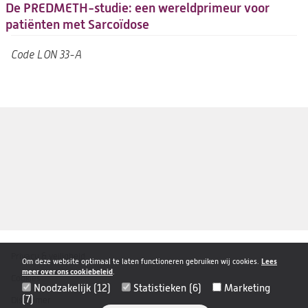
De PREDMETH-studie: een wereldprimeur voor
patiënten met Sarcoïdose
Code
LON 33-A
Privacy & veiligheid
Disclaimer
Om deze website optimaal te laten functioneren gebruiken wij cookies.
Lees
meer over ons cookiebeleid
.
navigatie
Cookies
Noodzakelijk (12)
Statistieken (6)
Marketing
(7)
Disclaimer