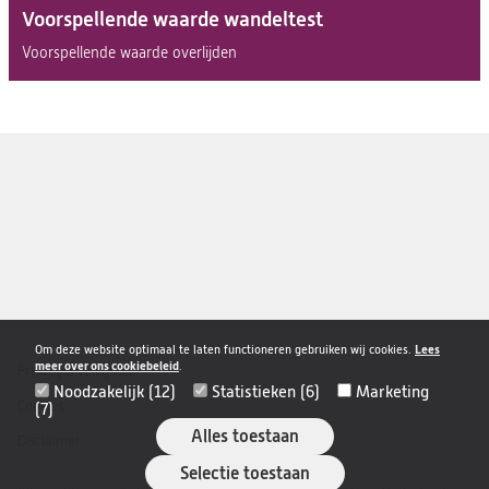
Voorspellende waarde wandeltest
Voorspellende waarde overlijden
Om deze website optimaal te laten functioneren gebruiken wij cookies.
Lees
meer over ons cookiebeleid
.
Privacy & veiligheid
Disclaimer
Noodzakelijk (12)
Statistieken (6)
Marketing
navigatie
Cookies
(7)
Alles toestaan
Disclaimer
Selectie toestaan