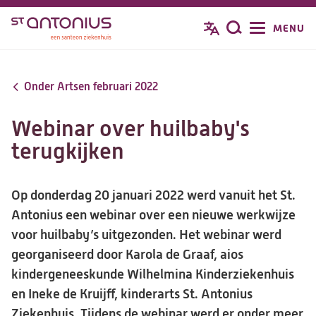
Overslaan
MENU
Zoeken
en
naar
de
Onder Artsen februari 2022
inhoud
gaan
Webinar over huilbaby's
terugkijken
Op donderdag 20 januari 2022 werd vanuit het St.
Antonius een webinar over een nieuwe werkwijze
voor huilbaby’s uitgezonden. Het webinar werd
georganiseerd door Karola de Graaf, aios
kindergeneeskunde Wilhelmina Kinderziekenhuis
en Ineke de Kruijff, kinderarts St. Antonius
Ziekenhuis. Tijdens de webinar werd er onder meer