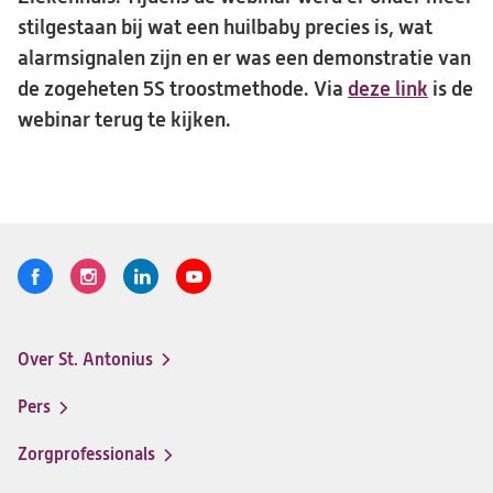
stilgestaan bij wat een huilbaby precies is, wat
alarmsignalen zijn en er was een demonstratie van
de zogeheten 5S troostmethode. Via
deze link
(opent
is de
webinar terug te kijken.
in
een
nieuwe
tab)
Volg
Logo
Logo
Logo
Logo
ons
St.
St.
St.
St.
Antonius
Antonius
Antonius
Antonius
Over St. Antonius
een
een
een
een
Footer-
santeon
santeon
santeon
santeon
menu
Pers
ziekenhuis
ziekenhuis
ziekenhuis
ziekenhuis
op
op
op
op
Zorgprofessionals
Facebook
Instagram
LinkedIn
Youtube