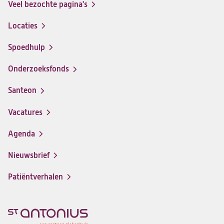
Veel bezochte pagina's
Locaties
Spoedhulp
Onderzoeksfonds
Santeon
(opent
in
Vacatures
(opent
een
in
nieuwe
Agenda
een
tab)
nieuwe
Nieuwsbrief
tab)
Patiëntverhalen