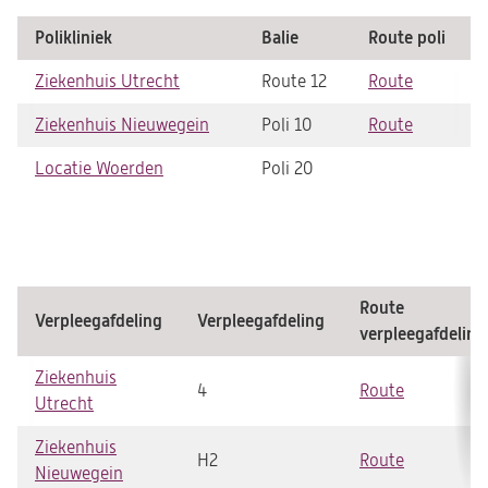
Polikliniek
Balie
Route poli
Ziekenhuis Utrecht
Route 12
Route
(opent
in
Ziekenhuis Nieuwegein
Poli 10
Route
(opent
een
in
nieuwe
Locatie Woerden
Poli 20
een
tab)
nieuwe
tab)
Route
Verpleegafdeling
Verpleegafdeling
verpleegafdeling
Ziekenhuis
4
Route
(opent
Utrecht
in
een
Ziekenhuis
H2
Route
(opent
nieuwe
Nieuwegein
in