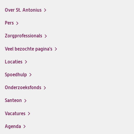
Antonius
Antonius
Antonius
Antonius
Over St. Antonius
een
een
een
een
Footer-
santeon
santeon
santeon
santeon
menu
Pers
ziekenhuis
ziekenhuis
ziekenhuis
ziekenhuis
op
op
op
op
Zorgprofessionals
Facebook
Instagram
LinkedIn
Youtube
Veel bezochte pagina's
Locaties
Spoedhulp
Onderzoeksfonds
Santeon
(opent
in
Vacatures
(opent
een
in
nieuwe
Agenda
een
tab)