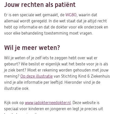
Jouw rechten als patiënt
Er is een speciale wet gemaakt, de
WGBO
, waarin dat
allemaal wordt geregeld. In die wet staat dat je altijd recht
hebt op informatie en dat de dokter voor elk onderzoek en
voor elke behandeling toestemming moet vragen.
Wil je meer weten?
Wil je weten of je zelf iets te zeggen hebt over
wat er
gebeurt?
Wie beslist er eigenlijk wat het beste voor je is als
je ziek bent? Moet er rekening worden gehouden met jouw
mening?
Op deze illustratie
(opent
van Stichting Kind & Ziekenhuis
vind je alle informatie per leeftijd. Hieronder vind je de
in
illustratie ook.
een
nieuwe
tab)
Kijk ook op
www.jadokterneedokter.nl
(opent
.
Deze website is
speciaal voor kinderen en jongeren en legt je precies uit
in