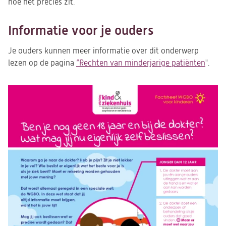
hoe het precies zit.
een
nieuwe
tab)
Informatie voor je ouders
Je ouders kunnen meer informatie over dit onderwerp
lezen op de pagina
“Rechten van minderjarige patiënten
".