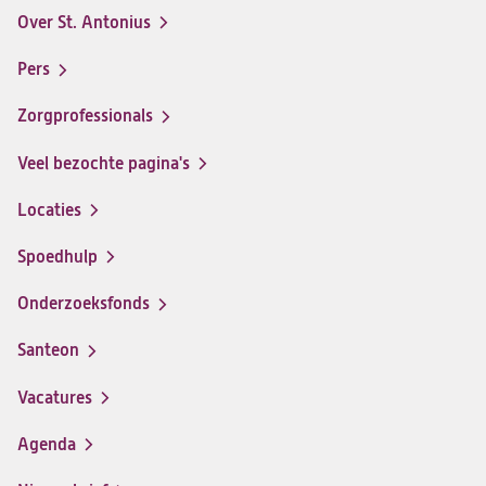
Antonius
Antonius
Antonius
Antonius
Over St. Antonius
een
een
een
een
Footer-
santeon
santeon
santeon
santeon
menu
Pers
ziekenhuis
ziekenhuis
ziekenhuis
ziekenhuis
op
op
op
op
Zorgprofessionals
Facebook
Instagram
LinkedIn
Youtube
Veel bezochte pagina's
Locaties
Spoedhulp
Onderzoeksfonds
Santeon
(opent
in
Vacatures
(opent
een
in
nieuwe
Agenda
een
tab)