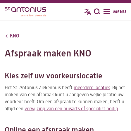
Overslaan
MENU
Zoeken
en
naar
de
KNO
inhoud
gaan
Afspraak maken KNO
Kies zelf uw voorkeurslocatie
Het St. Antonius Ziekenhuis heeft
meerdere locaties
. Bij het
maken van een afspraak kunt u aangeven welke locatie uw
voorkeur heeft. Om een afspraak te kunnen maken, heeft u
altijd een
verwijzing van een huisarts of specialist nodig
.
Online een afspraak maken