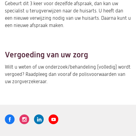
Gebeurt dit 3 keer voor dezelfde afspraak, dan kan uw
specialist u terugverwijzen naar de huisarts. U heeft dan
een nieuwe verwijzing nodig van uw huisarts. Daarna kunt u
een nieuwe afspraak maken.
Vergoeding van uw zorg
Wilt u weten of uw onderzoek/behandeling (volledig) wordt
vergoed? Raadpleeg dan vooraf de polisvoorwaarden van
uw zorgverzekeraar.
Volg
Logo
Logo
Logo
Logo
ons
St.
St.
St.
St.