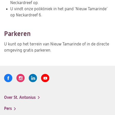
Neckardreef op.
U vindt onze polikliniek in het pand ‘Nieuw Tamarinde’
op Neckardreef 6.
Parkeren
U kunt op het terrein van Nieuw Tamarinde of in de directe
omgeving gratis parkeren.
Volg
Logo
Logo
Logo
Logo
ons
St.
St.
St.
St.
Antonius
Antonius
Antonius
Antonius
Over St. Antonius
een
een
een
een
Footer-
santeon
santeon
santeon
santeon
menu
Pers
ziekenhuis
ziekenhuis
ziekenhuis
ziekenhuis