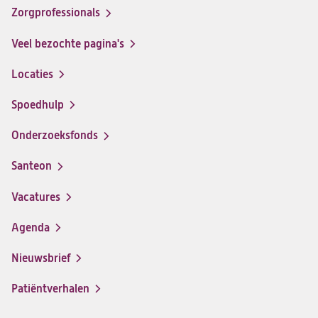
op
op
op
op
Zorgprofessionals
Facebook
Instagram
LinkedIn
Youtube
Veel bezochte pagina's
Locaties
Spoedhulp
Onderzoeksfonds
Santeon
(opent
in
Vacatures
(opent
een
in
nieuwe
Agenda
een
tab)
nieuwe
Nieuwsbrief
tab)
Patiëntverhalen