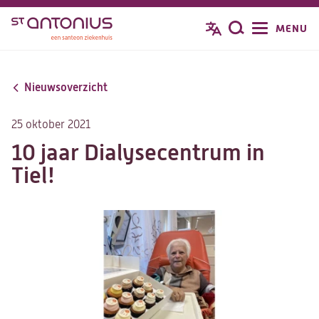
Overslaan
MENU
Zoeken
en
naar
de
Nieuwsoverzicht
inhoud
gaan
25 oktober 2021
10 jaar Dialysecentrum in
Tiel!