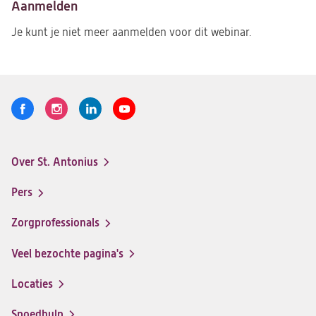
Aanmelden
Je kunt je niet meer aanmelden voor dit webinar.
Volg
Logo
Logo
Logo
Logo
ons
St.
St.
St.
St.
Antonius
Antonius
Antonius
Antonius
Over St. Antonius
een
een
een
een
Footer-
santeon
santeon
santeon
santeon
menu
Pers
ziekenhuis
ziekenhuis
ziekenhuis
ziekenhuis
op
op
op
op
Zorgprofessionals
Facebook
Instagram
LinkedIn
Youtube
Veel bezochte pagina's
Locaties
Spoedhulp