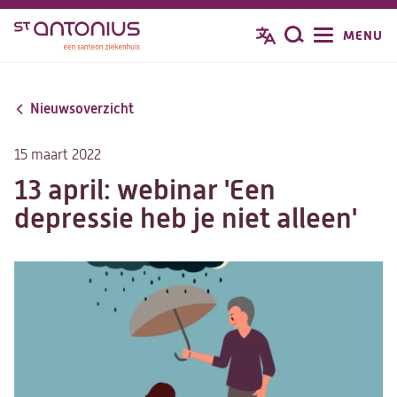
Overslaan
MENU
Zoeken
en
naar
de
Nieuwsoverzicht
inhoud
gaan
15 maart 2022
13 april: webinar 'Een
depressie heb je niet alleen'