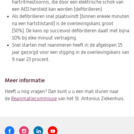
hartritmestoornis, die door een elektrische schok van
een AED hersteld kan worden (defibrilleren).
Als defibrilleren snel plaatsvindt (binnen enkele minuten
na een hartstilstand) is de overlevingskans groot
(50%). De kans op succesvol defibrilleren daalt met bijna
10% bij elke minuut vertraging.
Snel starten met reanimeren heeft in de afgelopen 15
jaar gezorgd voor een stijging in de overlevingskans van
9 naar 23 procent.
Meer informatie
Heeft u nog vragen? Dan kunt u u een mail sturen naar
de
Reanimatiecommissie
(opent
van het St. Antonius Ziekenhuis.
in
een
nieuwe
tab)