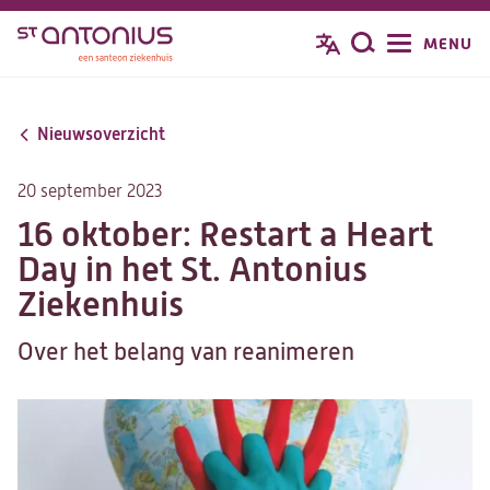
Overslaan
MENU
Zoeken
en
naar
de
Nieuwsoverzicht
inhoud
gaan
20 september 2023
16 oktober: Restart a Heart
Day in het St. Antonius
Ziekenhuis
Over het belang van reanimeren