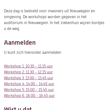
Deze dag is bedoeld voor inwoners uit Nieuwegein en
omgeving. De workshops worden gegeven in het
auditorium in Nieuwegein. In het ziekenhuis wijzen bordjes
u de weg.
Aanmelden
U kunt zich hieronder aanmelden
Workshop 1: 10.30 - 11.15 uur
(opent
Workshop 2: 11.30 - 12.15 uur
in
(opent
Workshop 3: 13.00 - 13.45 uur
een
in
(opent
Workshop 4: 14.00 - 14.45 uur
nieuwe
een
in
(opent
Workshop 5: 15.00 - 15.45 uur
tab)
nieuwe
een
(opent
in
Workshop 6: 16.00 - 16.45 uur
tab)
nieuwe
in
een
(opent
tab)
een
nieuwe
in
nieuwe
tab)
een
Wist u dat...