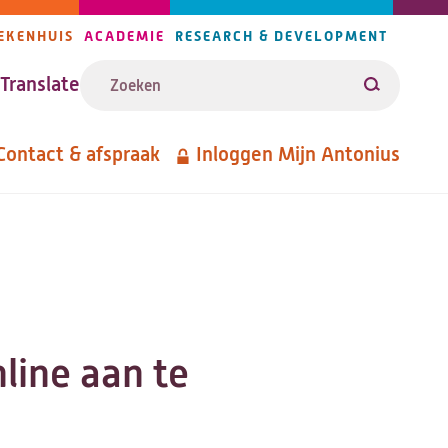
EKENHUIS
ACADEMIE
RESEARCH & DEVELOPMENT
ijlers
Zoeken
avigatie
Translate
Zoeken
Contact & afspraak
Inloggen Mijn Antonius
etanavigatie
line aan te