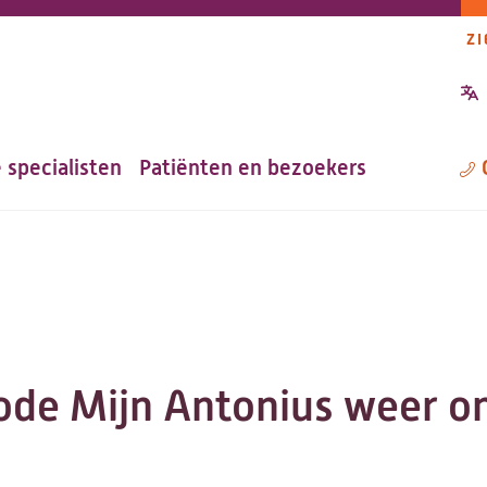
ZI
P
n
 specialisten
Patiënten en bezoekers
M
ode Mijn Antonius weer on