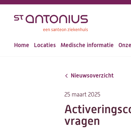
Overslaan
en
naar
de
Home
Locaties
Medische informatie
Onze
inhoud
Hoofdnavigatie
gaan
Nieuwsoverzicht
25 maart 2025
Activeringsc
vragen