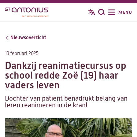
Overslaan
MENU
Zoeken
en
naar
de
Nieuwsoverzicht
inhoud
gaan
13 februari 2025
Dankzij reanimatiecursus op
school redde Zoë (19) haar
vaders leven
Dochter van patiënt benadrukt belang van
leren reanimeren in de krant