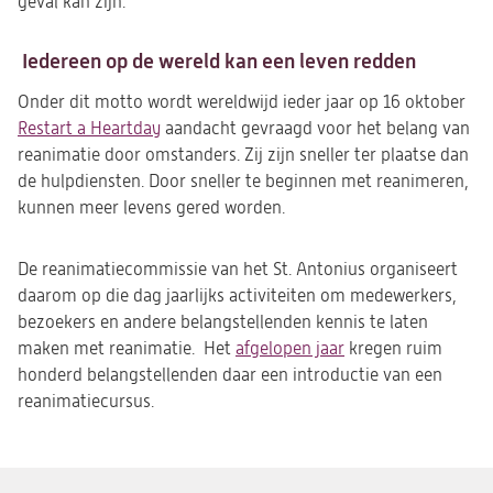
geval kan zijn.
Iedereen op de wereld kan een leven redden
Onder dit motto wordt wereldwijd ieder jaar op 16 oktober
Restart a Heartday
(opent
aandacht gevraagd voor het belang van
reanimatie door omstanders. Zij zijn sneller ter plaatse dan
in
de hulpdiensten. Door sneller te beginnen met reanimeren,
een
kunnen meer levens gered worden.
nieuwe
tab)
De reanimatiecommissie van het St. Antonius organiseert
daarom op die dag jaarlijks activiteiten om medewerkers,
bezoekers en andere belangstellenden kennis te laten
maken met reanimatie. Het
afgelopen jaar
kregen ruim
honderd belangstellenden daar een introductie van een
reanimatiecursus.