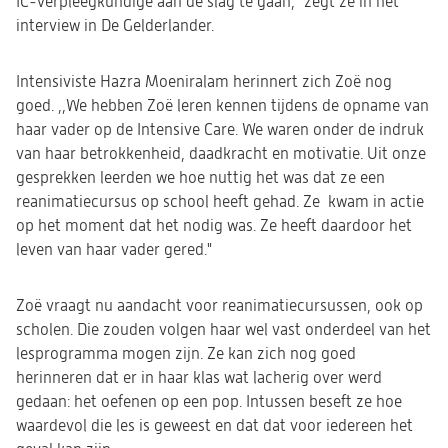
IC-verpleegkundige aan de slag te gaan," zegt ze in het
interview in De Gelderlander.
Intensiviste Hazra Moeniralam herinnert zich Zoë nog
goed. ,,We hebben
Zoë
leren kennen tijdens de opname van
haar vader op de Intensive Care. We waren onder de indruk
van haar betrokkenheid, daadkracht en motivatie. Uit onze
gesprekken leerden we hoe nuttig het was dat ze een
reanimatiecursus op school heeft gehad. Ze kwam in actie
op het moment dat het nodig was. Ze heeft daardoor het
leven van haar vader gered."
Zoë vraagt nu aandacht voor reanimatiecursussen, ook op
scholen. Die zouden volgen haar wel vast onderdeel van het
lesprogramma mogen zijn. Ze kan zich nog goed
herinneren dat er in haar klas wat lacherig over werd
gedaan: het oefenen op een pop. Intussen beseft ze hoe
waardevol die les is geweest en dat dat voor iedereen het