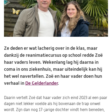
Ze deden er wat lacherig over in de klas, maar
dankzij de reanimatiecursus op school redde Zoë
haar vaders leven. Wekenlang lag hij daarna in
coma in ons ziekenhuis, maar uiteindelijk kan hij
het wel navertellen. Zoë en haar vader doen hun
verhaal in
De Gelderlander
(opent
.
in
een
Daarin vertelt Zoë dat haar vader zich eind 2023 al een paar
nieuwe
dagen niet lekker voelde als hij bovenaan de trap onwel
wordt. Zijn dan nog 17-jarige dochter vindt hem beneden,
tab)