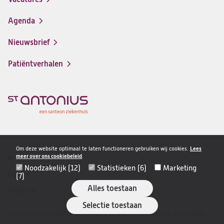
(opent
een
in
nieuwe
Agenda
een
tab)
nieuwe
Nieuwsbrief
tab)
Patiëntverhalen
Om deze website optimaal te laten functioneren gebruiken wij cookies.
Lees
meer over ons cookiebeleid
.
Privacy & veiligheid
Disclaimer
Noodzakelijk (12)
Statistieken (6)
Marketing
navigatie
Cookies
(7)
Alles toestaan
Disclaimer
Selectie toestaan
Alle rechten voorbehouden © 2026 St. Antonius Ziekenhuis, Nederland