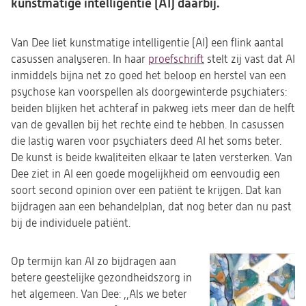
kunstmatige intelligentie (AI) daarbij.
Van Dee liet kunstmatige intelligentie (AI) een flink aantal
casussen analyseren. In haar
proefschrift
(opent
stelt zij vast dat AI
inmiddels bijna net zo goed het beloop en herstel van een
in
psychose kan voorspellen als doorgewinterde psychiaters:
een
beiden blijken het achteraf in pakweg iets meer dan de helft
nieuwe
van de gevallen bij het rechte eind te hebben.
tab)
In casussen
die lastig waren voor psychiaters deed AI het soms beter.
De kunst is beide kwaliteiten elkaar te laten versterken. Van
Dee ziet in AI een goede mogelijkheid om eenvoudig een
soort second opinion over een patiënt te krijgen. Dat kan
bijdragen aan een behandelplan, dat nog beter dan nu past
bij de individuele patiënt.
(opent
Op termijn kan AI zo bijdragen aan
in
betere geestelijke gezondheidszorg in
een
het algemeen. Van Dee: ,,Als we beter