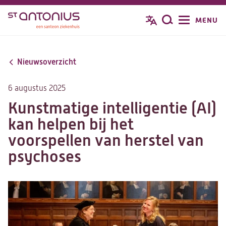
Overslaan
MENU
Zoeken
en
naar
de
Nieuwsoverzicht
inhoud
gaan
6 augustus 2025
Kunstmatige intelligentie (AI)
kan helpen bij het
voorspellen van herstel van
psychoses