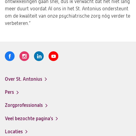
ontwikkelingen gaan snel, dus ik verwacht dat het niet lang
meer duurt voordat AI ons in het St. Antonius ondersteunt
om de kwaliteit van onze psychiatrische zorg nóg verder te
verbeteren.”
Volg
Logo
Logo
Logo
Logo
ons
St.
St.
St.
St.
Antonius
Antonius
Antonius
Antonius
Over St. Antonius
een
een
een
een
Footer-
santeon
santeon
santeon
santeon
menu
Pers
ziekenhuis
ziekenhuis
ziekenhuis
ziekenhuis
op
op
op
op
Zorgprofessionals
Facebook
Instagram
LinkedIn
Youtube
Veel bezochte pagina's
Locaties