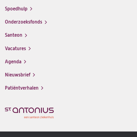
Spoedhulp
Onderzoeksfonds
Santeon
(opent
in
Vacatures
(opent
een
in
nieuwe
Agenda
een
tab)
nieuwe
Nieuwsbrief
tab)
Patiëntverhalen