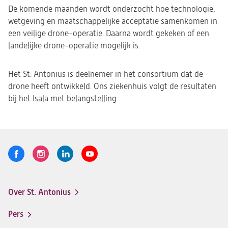
De komende maanden wordt onderzocht hoe technologie,
wetgeving en maatschappelijke acceptatie samenkomen in
een veilige drone-operatie. Daarna wordt gekeken of een
landelijke drone-operatie mogelijk is.
Het St. Antonius is deelnemer in het consortium dat de
drone heeft ontwikkeld. Ons ziekenhuis volgt de resultaten
bij het Isala met belangstelling.
Volg
Logo
Logo
Logo
Logo
ons
St.
St.
St.
St.
Antonius
Antonius
Antonius
Antonius
Over St. Antonius
een
een
een
een
Footer-
santeon
santeon
santeon
santeon
menu
Pers
ziekenhuis
ziekenhuis
ziekenhuis
ziekenhuis