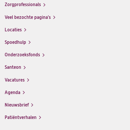
op
op
op
op
Zorgprofessionals
Facebook
Instagram
LinkedIn
Youtube
Veel bezochte pagina's
Locaties
Spoedhulp
Onderzoeksfonds
Santeon
(opent
in
Vacatures
(opent
een
in
nieuwe
Agenda
een
tab)
nieuwe
Nieuwsbrief
tab)
Patiëntverhalen