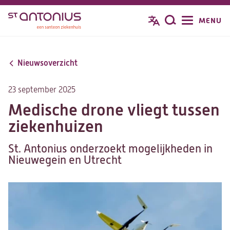
Overslaan
MENU
Zoeken
en
naar
de
Nieuwsoverzicht
inhoud
gaan
23 september 2025
Medische drone vliegt tussen
ziekenhuizen
St. Antonius onderzoekt mogelijkheden in
Nieuwegein en Utrecht