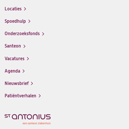
Locaties
Spoedhulp
Onderzoeksfonds
Santeon
(opent
in
Vacatures
(opent
een
in
nieuwe
Agenda
een
tab)
nieuwe
Nieuwsbrief
tab)
Patiëntverhalen