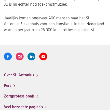
3D is nu echter nog toekomstmuziek.
Jaarlijks komen ongeveer 400 mensen naar het St.
Antonius Ziekenhuis voor een kunstknie. In heel Nederland
worden per jaar ruim 26.000 knieprotheses geplaatst.
Volg
Logo
Logo
Logo
Logo
ons
St.
St.
St.
St.
Antonius
Antonius
Antonius
Antonius
Over St. Antonius
een
een
een
een
Footer-
santeon
santeon
santeon
santeon
menu
Pers
ziekenhuis
ziekenhuis
ziekenhuis
ziekenhuis
op
op
op
op
Zorgprofessionals
Facebook
Instagram
LinkedIn
Youtube
Veel bezochte pagina's