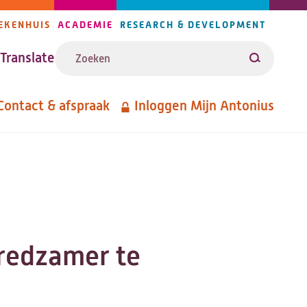
EKENHUIS
ACADEMIE
RESEARCH & DEVELOPMENT
ijlers
Zoeken
avigatie
Translate
Zoeken
Contact & afspraak
Inloggen Mijn Antonius
etanavigatie
fredzamer te