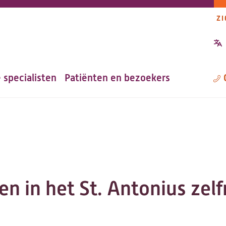
ZI
P
n
 specialisten
Patiënten en bezoekers
M
en in het St. Antonius zel