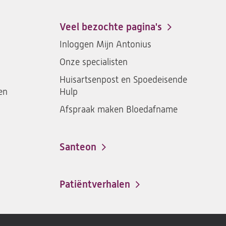
Antonius
Antonius
Antonius
Antoniu
een
een
een
een
Veel bezochte pagina's
santeon
santeon
santeon
santeon
Inloggen Mijn Antonius
ziekenhuis
ziekenhuis
ziekenhuis
ziekenh
Onze specialisten
op
op
op
op
Facebook
Instagram
LinkedIn
Youtub
Huisartsenpost en Spoedeisende
en
Hulp
Afspraak maken Bloedafname
Santeon
(opent
in
een
Patiëntverhalen
nieuwe
tab)