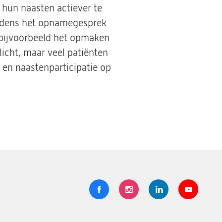
en hun naasten actiever te
tijdens het opnamegesprek
an bijvoorbeeld het opmaken
licht, maar veel patiënten
- en naastenparticipatie op
Volg
Logo
Logo
Logo
Logo
ons
St.
St.
St.
St.