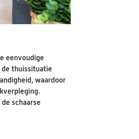
ste eenvoudige
de thuissituatie
tandigheid, waardoor
jkverpleging.
n de schaarse