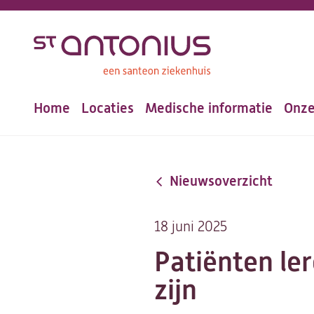
Overslaan
en
naar
de
Home
Locaties
Medische informatie
Onze
inhoud
Hoofdnavigatie
gaan
Nieuwsoverzicht
18 juni 2025
Patiënten ler
zijn