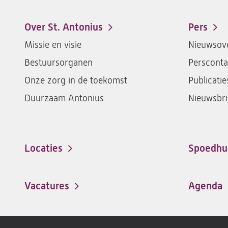
Over St. Antonius
Pers
Footer-
Missie en visie
Nieuwsove
menu
Bestuursorganen
Persconta
Onze zorg in de toekomst
Publicatie
Duurzaam Antonius
Nieuwsbri
Locaties
Spoedhu
Vacatures
Agenda
(opent
in
een