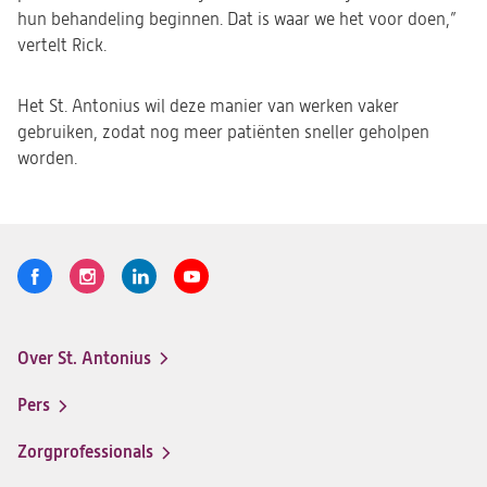
hun behandeling beginnen. Dat is waar we het voor doen,”
vertelt Rick.
Het St. Antonius wil deze manier van werken vaker
gebruiken, zodat nog meer patiënten sneller geholpen
worden.
Volg
Logo
Logo
Logo
Logo
ons
St.
St.
St.
St.
Antonius
Antonius
Antonius
Antonius
Over St. Antonius
een
een
een
een
Footer-
santeon
santeon
santeon
santeon
menu
Pers
ziekenhuis
ziekenhuis
ziekenhuis
ziekenhuis
op
op
op
op
Zorgprofessionals
Facebook
Instagram
LinkedIn
Youtube