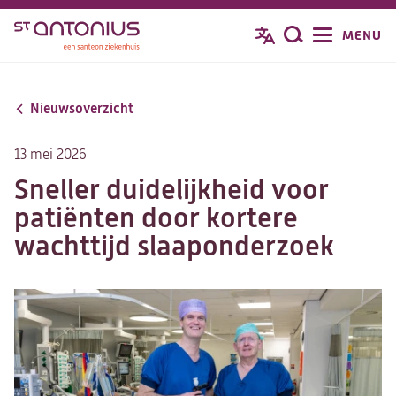
Overslaan
MENU
Zoeken
en
naar
de
Nieuwsoverzicht
inhoud
gaan
13 mei 2026
Sneller duidelijkheid voor
patiënten door kortere
wachttijd slaaponderzoek