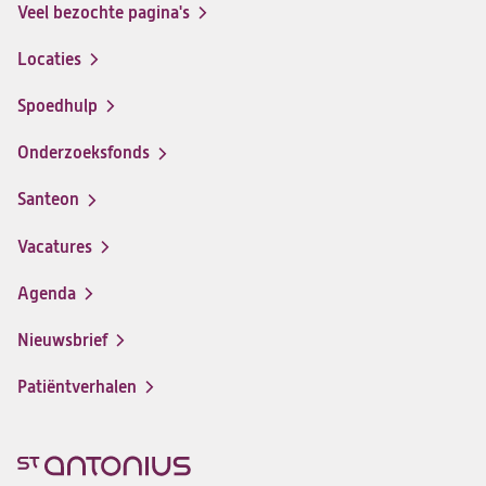
Veel bezochte pagina's
Locaties
Spoedhulp
Onderzoeksfonds
Santeon
(opent
in
Vacatures
(opent
een
in
nieuwe
Agenda
een
tab)
nieuwe
Nieuwsbrief
tab)
Patiëntverhalen